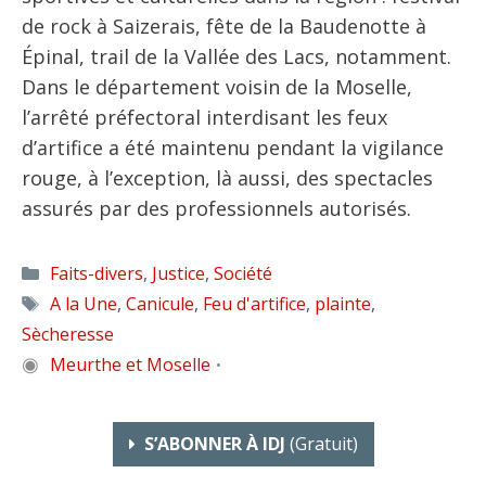
de rock à Saizerais, fête de la Baudenotte à
Épinal, trail de la Vallée des Lacs, notamment.
Dans le département voisin de la Moselle,
l’arrêté préfectoral interdisant les feux
d’artifice a été maintenu pendant la vigilance
rouge, à l’exception, là aussi, des spectacles
assurés par des professionnels autorisés.
Catégories
Faits-divers
,
Justice
,
Société
Étiquettes
A la Une
,
Canicule
,
Feu d'artifice
,
plainte
,
Sècheresse
◉
Meurthe et Moselle
•
S’ABONNER À IDJ
(gratuit)