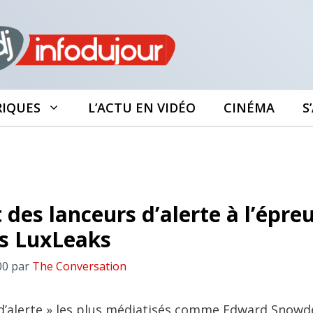
RIQUES
L’ACTU EN VIDÉO
CINÉMA
S
 des lanceurs d’alerte à l’épre
s LuxLeaks
00
par
The Conversation
 d’alerte » les plus médiatisés comme Edward Snowd