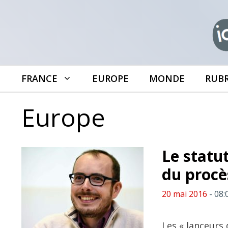
Aller
au
contenu
FRANCE
EUROPE
MONDE
RUB
Europe
Le statut
du procè
20 mai 2016
- 08:
Les « lanceurs