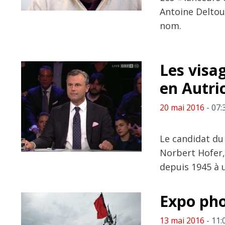
Antoine Deltour
nom.
Les visa
en Autri
20 mai 2016
- 07:
Le candidat du 
Norbert Hofer, 
depuis 1945 à u
Expo pho
13 mai 2016
- 11: