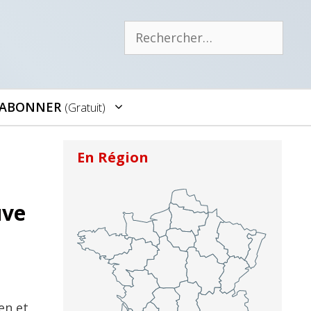
Rechercher :
’ABONNER
(gratuit)
En Région
uve
en et