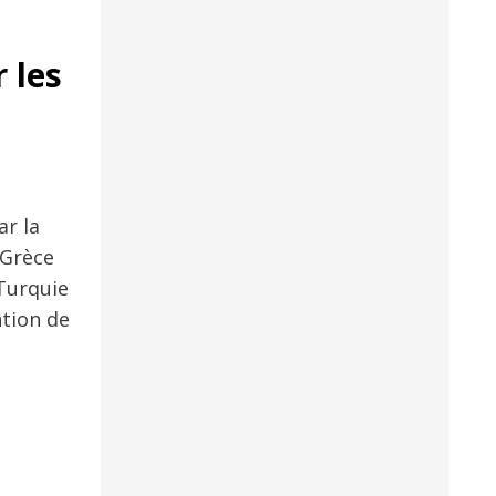
 les
ar la
 Grèce
 Turquie
ntion de