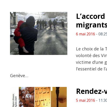
L’accord
migrants
6 mai 2016
- 08:2
Le choix de la 
volonté des Vin
victime d’une g
l’essentiel de l
Genève…
Rendez-v
5 mai 2016
- 11:3