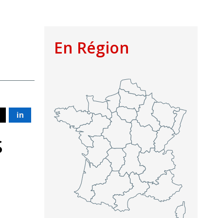
En Région
in
s