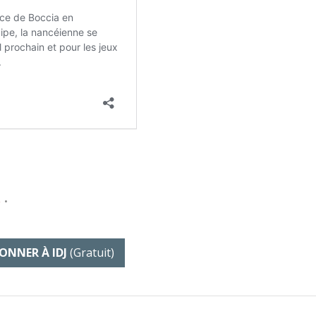
e
•
ONNER À IDJ
(gratuit)