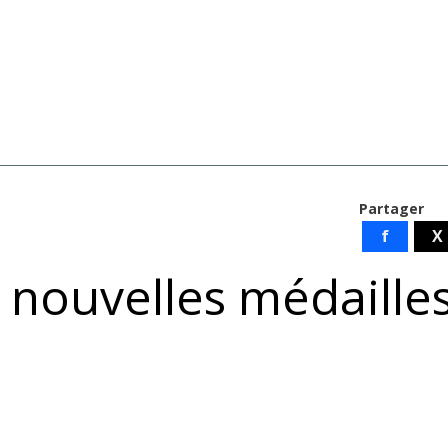
Partager
f
X
 nouvelles médaille