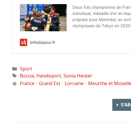
Catégories
Sport
Étiquettes
Boccia
,
Handisport
,
Sonia Heckel
◉
France
Grand Est
Lorraine
Meurthe et Mosell
•
•
•
S’AB