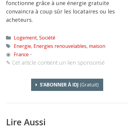
fonctionne grâce à une énergie gratuite
convaincra à coup sûr les locataires ou les
acheteurs.
Catégories
Logement
,
Société
Étiquettes
Energie
,
Energies renouvelables
,
maison
◉
France
•
✎ Cet article contient un lien sponsorisé
S’ABONNER À IDJ
(gratuit)
Lire Aussi