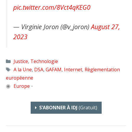
pic.twitter.com/8Vct4qKEG0
— Virginie Joron (@v_joron)
August 27,
2023
Catégories
Justice
,
Technologie
Étiquettes
A la Une
,
DSA
,
GAFAM
,
Internet
,
Règlementation
européenne
◉
Europe
•
S’ABONNER À IDJ
(gratuit)