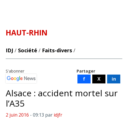
HAUT-RHIN
IDJ
/
Société
/
Faits-divers
/
S'abonner
Partager
f
X
in
Alsace : accident mortel sur
l’A35
2 juin 2016
- 09:13
par
idjfr