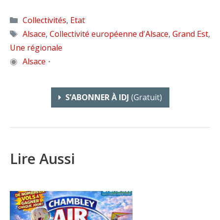
Catégories
Collectivités
,
Etat
Étiquettes
Alsace
,
Collectivité européenne d'Alsace
,
Grand Est
,
Une régionale
◉
Alsace
•
S’ABONNER À IDJ
(gratuit)
Lire Aussi