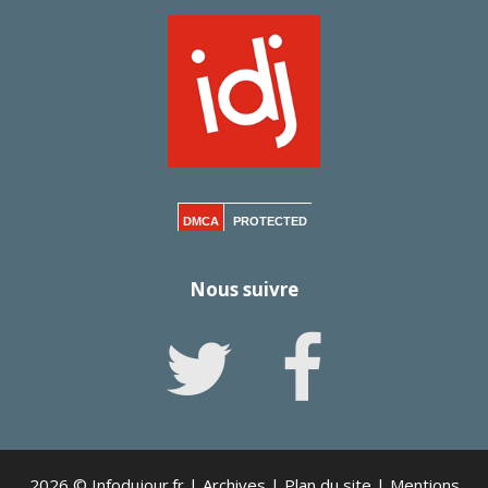
DMCA
PROTECTED
Nous suivre
2026 © Infodujour.fr |
Archives
|
Plan du site
|
Mentions