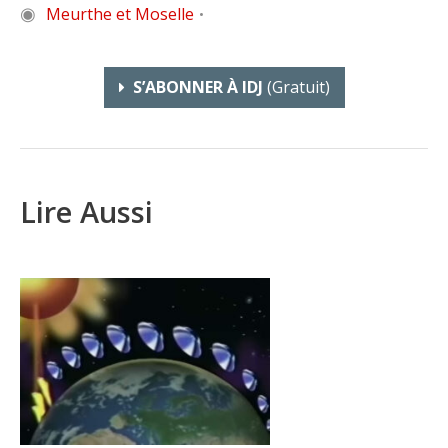
◉
Meurthe et Moselle
•
S’ABONNER À IDJ
(gratuit)
Lire Aussi