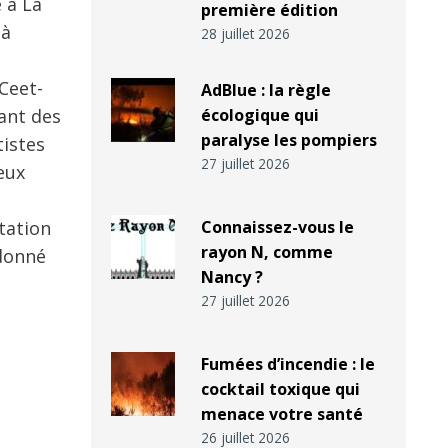
e à La
première édition
 à
28 juillet 2026
 Ceet-
AdBlue : la règle
ant des
écologique qui
paralyse les pompiers
tistes
27 juillet 2026
eux
tation
Connaissez-vous le
rayon N, comme
 donné
Nancy ?
27 juillet 2026
Fumées d’incendie : le
cocktail toxique qui
menace votre santé
26 juillet 2026