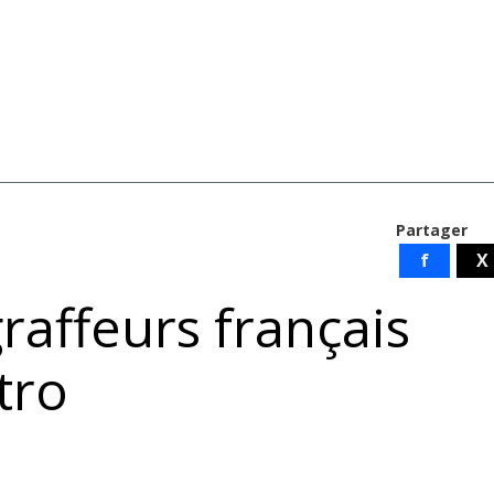
Partager
f
X
raffeurs français
tro