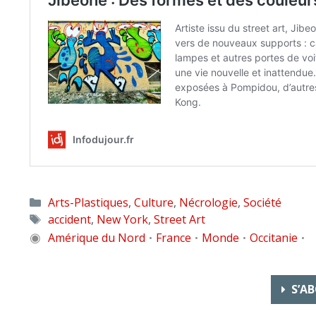
Catégories
Arts-Plastiques
,
Culture
,
Nécrologie
,
Société
Étiquettes
accident
,
New York
,
Street Art
◉
Amérique du Nord
France
Monde
Occitanie
•
•
•
•
S’AB