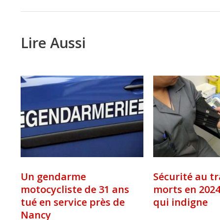
Lire Aussi
Sécurité au tr
Un gendarme
morts en 2024
motocycliste de 31 ans
qui indigne
tué en service près de
Nancy