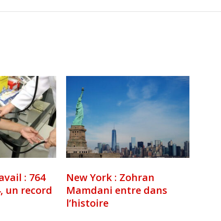
avail : 764
New York : Zohran
, un record
Mamdani entre dans
l’histoire