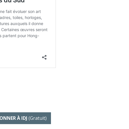
ONNER À IDJ
(gratuit)