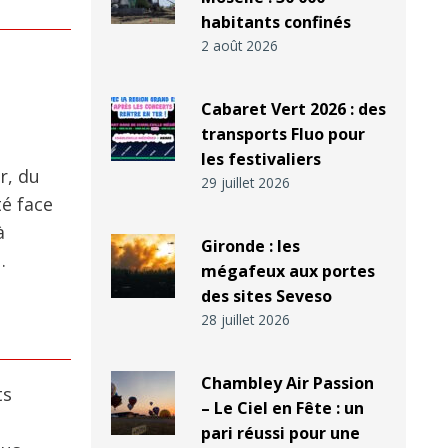
habitants confinés
2 août 2026
l
Cabaret Vert 2026 : des
transports Fluo pour
les festivaliers
r, du
29 juillet 2026
té face
à
Gironde : les
…
mégafeux aux portes
des sites Seveso
28 juillet 2026
Chambley Air Passion
ts
– Le Ciel en Fête : un
pari réussi pour une