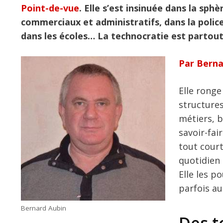
Point-de-vue
. Elle s’est insinuée dans la sphè
commerciaux et administratifs, dans la police
dans les écoles… La technocratie est partout
Par Berna
Elle ronge
structures
métiers, b
savoir-fai
tout court
quotidien 
Elle les p
parfois au 
Bernard Aubin
Des t