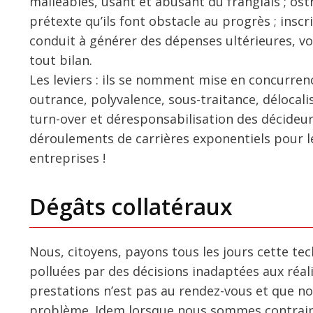
malléables, usant et abusant du franglais ; ostr
prétexte qu’ils font obstacle au progrès ; insc
conduit à générer des dépenses ultérieures, 
tout bilan.
Les leviers : ils se nomment mise en concurrence,
outrance, polyvalence, sous-traitance, délocali
turn-over et déresponsabilisation des décideurs
déroulements de carrières exponentiels pour l
entreprises !
Dégâts collatéraux
Nous, citoyens, payons tous les jours cette tec
polluées par des décisions inadaptées aux réal
prestations n’est pas au rendez-vous et que no
problème. Idem lorsque nous sommes contraint