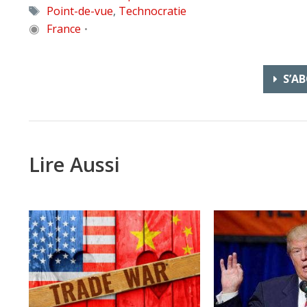
Étiquettes
Point-de-vue
,
Technocratie
◉
France
•
S’AB
Lire Aussi