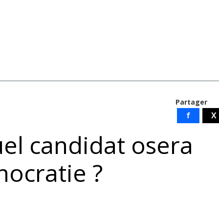
Partager
f
X
uel candidat osera
nocratie ?