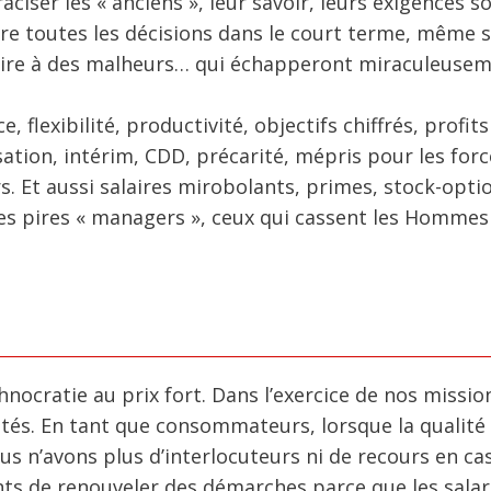
aciser les « anciens », leur savoir, leurs exigences s
rire toutes les décisions dans le court terme, même s
voire à des malheurs… qui échapperont miraculeusem
 flexibilité, productivité, objectifs chiffrés, profits
sation, intérim, CDD, précarité, mépris pour les forc
. Et aussi salaires mirobolants, primes, stock-optio
es pires « managers », ceux qui cassent les Hommes 
hnocratie au prix fort. Dans l’exercice de nos missio
ités. En tant que consommateurs, lorsque la qualité
us n’avons plus d’interlocuteurs ni de recours en ca
s de renouveler des démarches parce que les salar