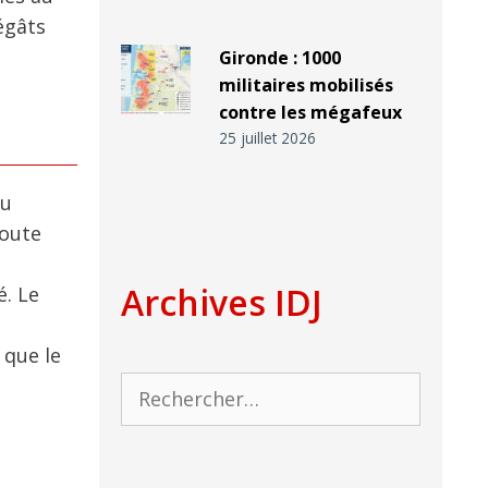
égâts
Gironde : 1000
militaires mobilisés
contre les mégafeux
25 juillet 2026
du
toute
Archives IDJ
é. Le
 que le
Rechercher :