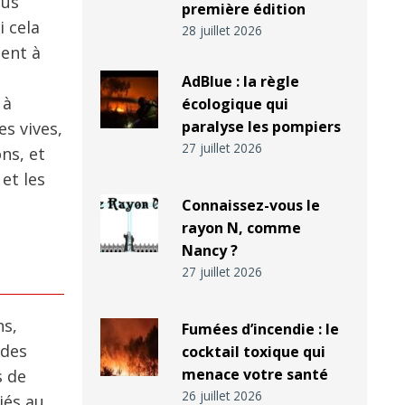
ous
première édition
i cela
28 juillet 2026
ent à
AdBlue : la règle
 à
écologique qui
paralyse les pompiers
es vives,
27 juillet 2026
ns, et
et les
Connaissez-vous le
rayon N, comme
Nancy ?
27 juillet 2026
ns,
Fumées d’incendie : le
 des
cocktail toxique qui
menace votre santé
s de
26 juillet 2026
iés au