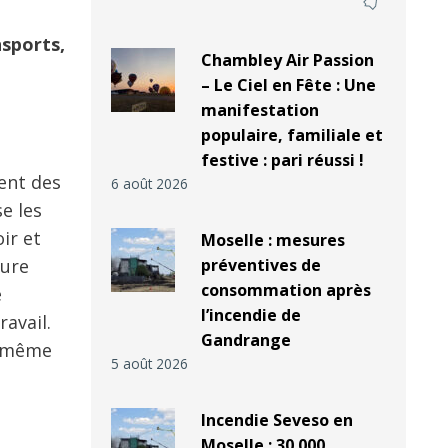
nsports,
Chambley Air Passion
– Le Ciel en Fête : Une
manifestation
populaire, familiale et
festive : pari réussi !
ment des
6 août 2026
e les
ir et
Moselle : mesures
ture
préventives de
consommation après
e
l’incendie de
ravail.
Gandrange
t même
5 août 2026
Incendie Seveso en
Moselle : 30 000