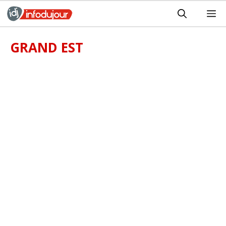
Aller
M
au
contenu
GRAND EST