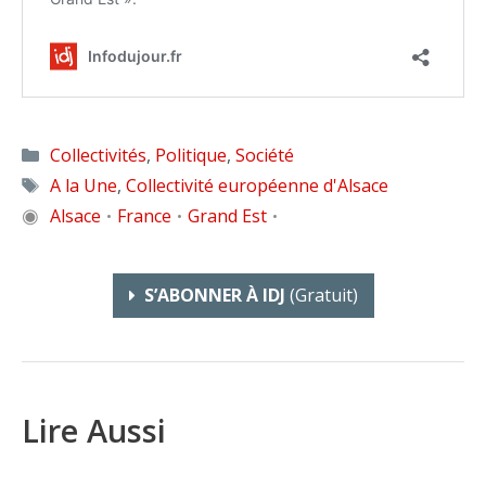
Catégories
Collectivités
,
Politique
,
Société
Étiquettes
A la Une
,
Collectivité européenne d'Alsace
◉
Alsace
France
Grand Est
•
•
•
S’ABONNER À IDJ
(gratuit)
Lire Aussi