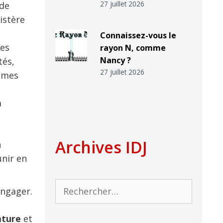
27 juillet 2026
 de
istère
Connaissez-vous le
des
rayon N, comme
Nancy ?
tés,
27 juillet 2026
emmes
a
Archives IDJ
n
unir en
Rechercher :
engager.
ature
et