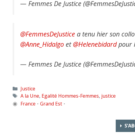
— Femmes De Justice (@FemmesDeJusti
@FemmesDeJustice
a tenu hier son coll
@Anne_Hidalgo
et
@Helenebidard
pour l
— Femmes De Justice (@FemmesDeJusti
Catégories
Justice
Étiquettes
A la Une
,
Egalité Hommes-Femmes
,
justice
◉
France
Grand Est
•
•
S’AB