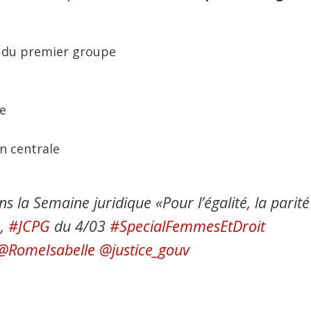
e du premier groupe
e
n centrale
a Semaine juridique «Pour l’égalité, la parité 
»,
#JCPG
du 4/03
#SpecialFemmesEtDroit
@RomeIsabelle
@justice_gouv