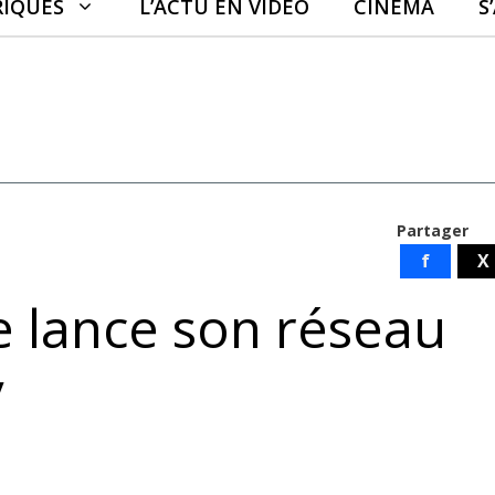
RIQUES
L’ACTU EN VIDÉO
CINÉMA
S
Partager
f
X
 lance son réseau
y