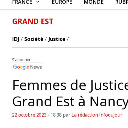
FRANCE
EUROPE
MONDE
RUB
GRAND EST
IDJ
/
Société
/
Justice
/
S'abonner
Femmes de Justice
Grand Est à Nanc
22 octobre 2023
- 18:38
par
La rédaction Infodujour