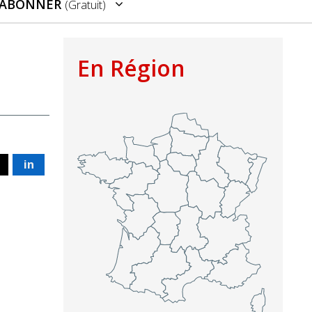
’ABONNER
(gratuit)
En Région
in