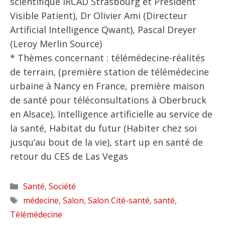
scientifique IRCAD Strasbourg et Président
Visible Patient), Dr Olivier Ami (Directeur
Artificial Intelligence Qwant), Pascal Dreyer
(Leroy Merlin Source)
* Thèmes concernant : télémédecine-réalités
de terrain, (première station de télémédecine
urbaine à Nancy en France, première maison
de santé pour téléconsultations à Oberbruck
en Alsace), Intelligence artificielle au service de
la santé, Habitat du futur (Habiter chez soi
jusqu’au bout de la vie), start up en santé de
retour du CES de Las Vegas
Catégories
Santé
,
Société
Étiquettes
médecine
,
Salon
,
Salon Cité-santé
,
santé
,
Télémédecine