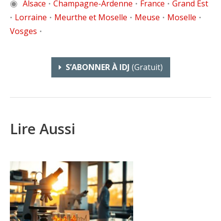
◉
Alsace
Champagne-Ardenne
France
Grand Est
•
•
•
Lorraine
Meurthe et Moselle
Meuse
Moselle
•
•
•
•
•
Vosges
•
S’ABONNER À IDJ
(gratuit)
Lire Aussi