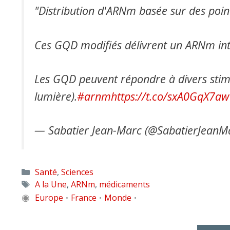
"Distribution d'ARNm basée sur des poi
Ces GQD modifiés délivrent un ARNm inta
Les GQD peuvent répondre à divers stimu
lumière).
#arnm
https://t.co/sxA0GqX7aw
— Sabatier Jean-Marc (@SabatierJean
Catégories
Santé
,
Sciences
Étiquettes
A la Une
,
ARNm
,
médicaments
◉
Europe
France
Monde
•
•
•