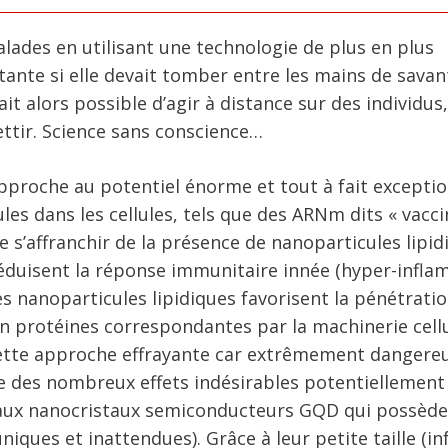
alades en utilisant une technologie de plus en plus
tante si elle devait tomber entre les mains de savan
rait alors possible d’agir à distance sur des individus
ettir. Science sans conscience…
e approche au potentiel énorme et tout à fait excepti
les dans les cellules, tels que des ARNm dits « vacci
e s’affranchir de la présence de nanoparticules lipid
éduisent la réponse immunitaire innée (hyper-infl
 nanoparticules lipidiques favorisent la pénétrati
en protéines correspondantes par la machinerie cellu
cette approche effrayante car extrêmement dangere
e des nombreux effets indésirables potentiellement
ou aux nanocristaux semiconducteurs GQD qui possèd
iques et inattendues). Grâce à leur petite taille (in