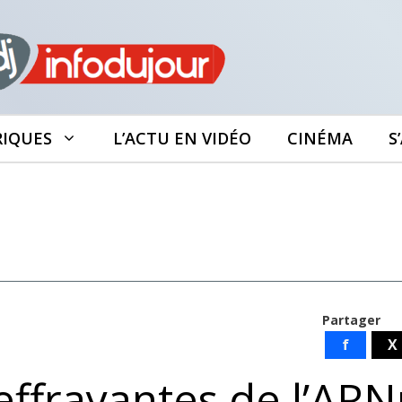
RIQUES
L’ACTU EN VIDÉO
CINÉMA
S
Partager
f
X
effrayantes de l’AR