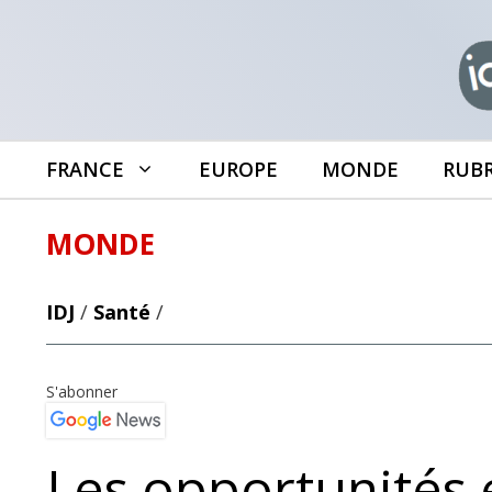
Aller
au
contenu
FRANCE
EUROPE
MONDE
RUB
MONDE
IDJ
/
Santé
/
S'abonner
Les opportunités 