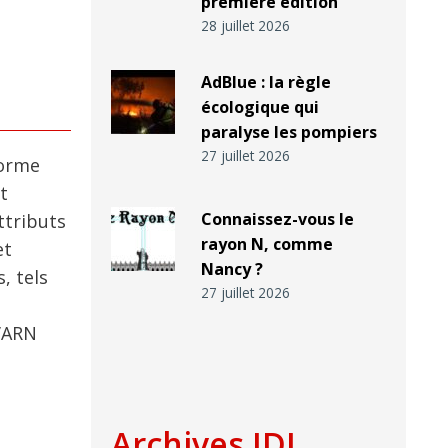
première édition
28 juillet 2026
AdBlue : la règle
écologique qui
paralyse les pompiers
27 juillet 2026
forme
t
Connaissez-vous le
ttributs
rayon N, comme
et
Nancy ?
, tels
27 juillet 2026
l’ARN
Archives IDJ