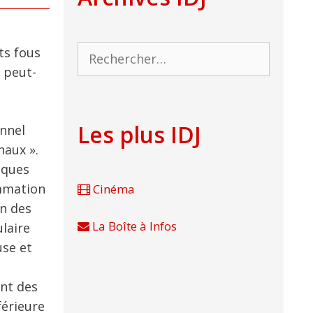
Rechercher :
ts fous
, peut-
Les plus IDJ
onnel
naux ».
iques
ammation
Cinéma
on des
La Boîte à Infos
laire
use et
ent des
férieure