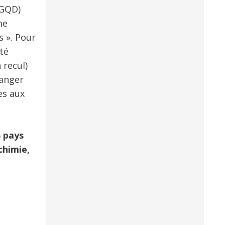
(GQD)
me
s ». Pour
té
 recul)
danger
es aux
5 pays
chimie,