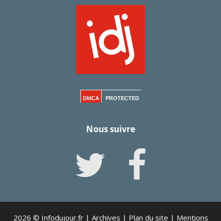
DMCA
PROTECTED
Nous suivre
2026 © Infodujour.fr |
Archives
|
Plan du site
|
Mentions