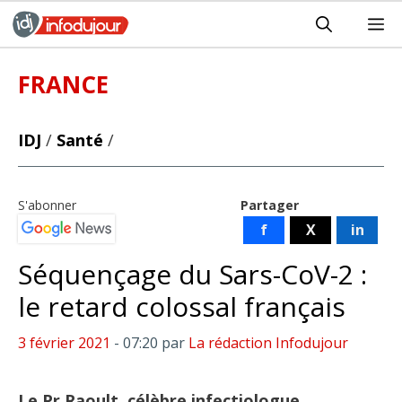
Aller
M
au
contenu
FRANCE
IDJ
/
Santé
/
S'abonner
Partager
f
X
in
Séquençage du Sars-CoV-2 :
le retard colossal français
3 février 2021
- 07:20
par
La rédaction Infodujour
Le Pr Raoult, célèbre infectiologue