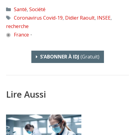
Catégories
Santé
,
Société
Étiquettes
Coronavirus Covid-19
,
Didier Raoult
,
INSEE
,
recherche
◉
France
•
S’ABONNER À IDJ
(gratuit)
Lire Aussi