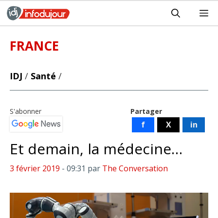
Aller
M
au
contenu
FRANCE
IDJ
/
Santé
/
S'abonner
Partager
f
X
in
Et demain, la médecine…
3 février 2019
- 09:31
par
The Conversation