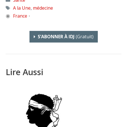
Étiquettes
A la Une
,
médecine
◉
France
•
S’ABONNER À IDJ
(gratuit)
Lire Aussi