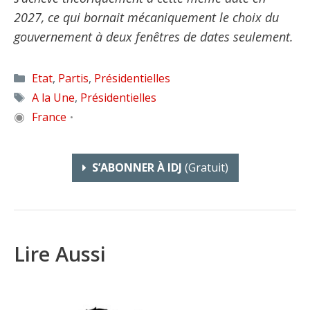
2027, ce qui bornait mécaniquement le choix du
gouvernement à deux fenêtres de dates seulement.
Catégories
Etat
,
Partis
,
Présidentielles
Étiquettes
A la Une
,
Présidentielles
◉
France
•
S’ABONNER À IDJ
(gratuit)
Lire Aussi