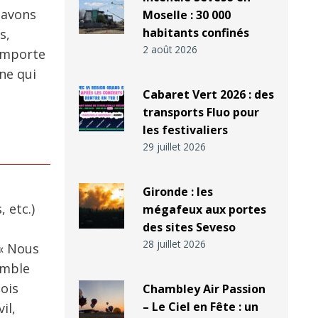
 avons
Moselle : 30 000
habitants confinés
s,
2 août 2026
comporte
ne qui
Cabaret Vert 2026 : des
transports Fluo pour
les festivaliers
29 juillet 2026
Gironde : les
 etc.)
mégafeux aux portes
des sites Seveso
28 juillet 2026
 « Nous
emble
lois
Chambley Air Passion
– Le Ciel en Fête : un
il,