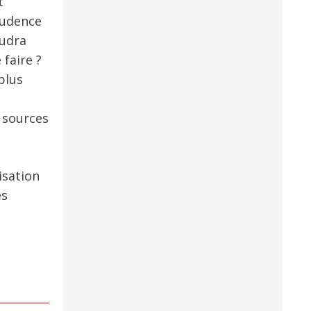
t
prudence
audra
 faire ?
plus
 sources
isation
es