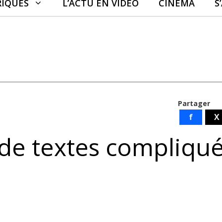
RIQUES
L’ACTU EN VIDÉO
CINÉMA
S
Partager
f
X
p de textes compliqu