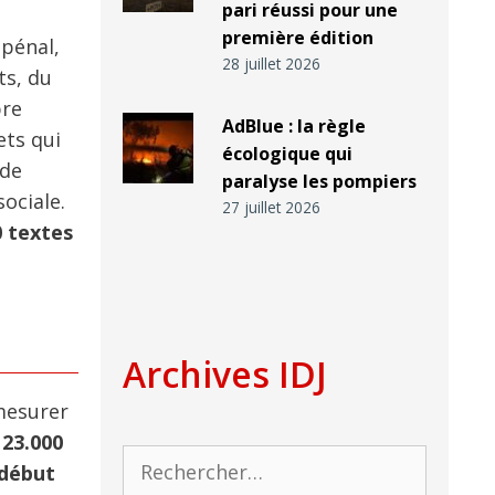
pari réussi pour une
première édition
 pénal,
28 juillet 2026
ts, du
bre
AdBlue : la règle
ets qui
écologique qui
 de
paralyse les pompiers
ociale.
27 juillet 2026
0 textes
Archives IDJ
 mesurer
à
23.000
Rechercher :
 début