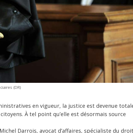
ciaires (DR)
inistratives en vigueur, la justice est devenue tota
itoyens. À tel point qu’elle est désormais source
chel Darrois, avocat d’affaires, spécialiste du droi