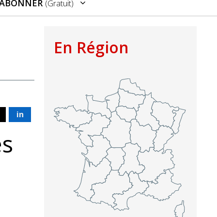
’ABONNER
(gratuit)
En Région
in
és