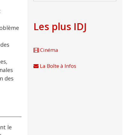
t
Les plus IDJ
problème
 des
Cinéma
es,
La Boîte à Infos
nales
un des
nt le