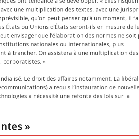
iques ont tendance à se développer. « Elles risquen
, avec une multiplication des textes, avec une juris
mprévisible, qu’on peut penser qu’à un moment, il f
es États ou Unions d’États seront-ils en mesure de le
peut envisager que l’élaboration des normes ne soit 
nstitutions nationales ou internationales, plus
t à trancher. On assistera à une multiplication des
 corporatistes. »
dialisé. Le droit des affaires notamment. La libéral
écommunications) a requis l’instauration de nouvell
nologies a nécessité une refonte des lois sur la
ntes »