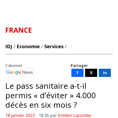
FRANCE
IDJ
/
Economie
/
Services
/
S'abonner
Partager
f
X
in
Le pass sanitaire a-t-il
permis « d’éviter » 4.000
décès en six mois ?
18 janvier 2022
- 18:36
par
Emilien Lacombe