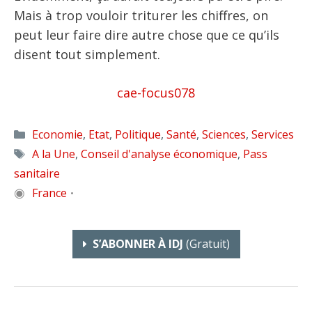
Mais à trop vouloir triturer les chiffres, on
peut leur faire dire autre chose que ce qu’ils
disent tout simplement.
cae-focus078
Catégories
Economie
,
Etat
,
Politique
,
Santé
,
Sciences
,
Services
Étiquettes
A la Une
,
Conseil d'analyse économique
,
Pass
sanitaire
◉
France
•
S’ABONNER À IDJ
(gratuit)