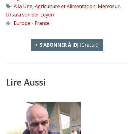
Étiquettes
A la Une
,
Agriculture et Alimentation
,
Mercosur
,
Ursula von der Leyen
◉
Europe
France
•
•
S’ABONNER À IDJ
(gratuit)
Lire Aussi