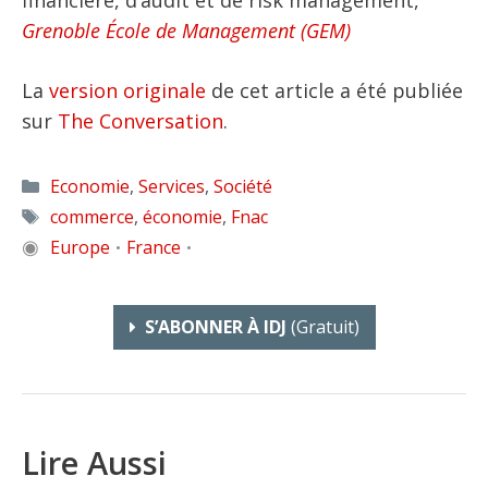
financière, d’audit et de risk management,
Grenoble École de Management (GEM)
La
version originale
de cet article a été publiée
sur
The Conversation
.
Catégories
Economie
,
Services
,
Société
Étiquettes
commerce
,
économie
,
Fnac
◉
Europe
France
•
•
S’ABONNER À IDJ
(gratuit)
Lire Aussi