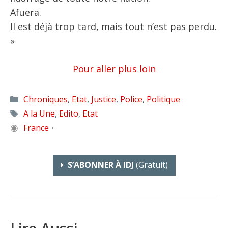
Afuera.
Il est déjà trop tard, mais tout n’est pas perdu.
»
Pour aller plus loin
Catégories
Chroniques
,
Etat
,
Justice
,
Police
,
Politique
Étiquettes
A la Une
,
Edito
,
Etat
◉
France
•
S’ABONNER À IDJ
(gratuit)