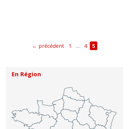
Page
Page
Page
←
précédent
1
…
4
5
En Région