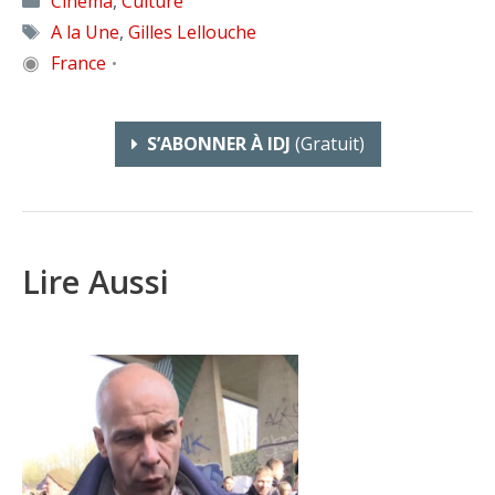
Cinéma
,
Culture
Étiquettes
A la Une
,
Gilles Lellouche
◉
France
•
S’ABONNER À IDJ
(gratuit)
Lire Aussi