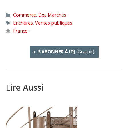
Catégories
Commerce
,
Des Marchés
Étiquettes
Enchères
,
Ventes publiques
◉
France
•
S’ABONNER À IDJ
(gratuit)
Lire Aussi