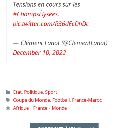
Tensions en cours sur les
#ChampsÉlysées
.
pic.twitter.com/R36dEcDhDc
— Clément Lanot (@ClementLanot)
December 10, 2022
Catégories
Etat
,
Politique
,
Sport
Étiquettes
Coupe du Monde
,
Football
,
France-Maroc
◉
Afrique
France
Monde
•
•
•