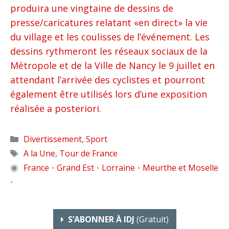
produira une vingtaine de dessins de
presse/caricatures relatant «en direct» la vie
du village et les coulisses de l’événement. Les
dessins rythmeront les réseaux sociaux de la
Métropole et de la Ville de Nancy le 9 juillet en
attendant l’arrivée des cyclistes et pourront
également être utilisés lors d’une exposition
réalisée a posteriori.
Catégories
Divertissement
,
Sport
Étiquettes
A la Une
,
Tour de France
◉
France
Grand Est
Lorraine
Meurthe et Moselle
•
•
•
•
S’ABONNER À IDJ
(gratuit)