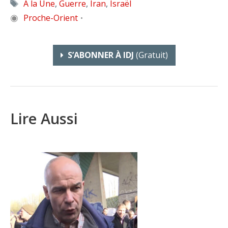
Étiquettes
A la Une
,
Guerre
,
Iran
,
Israël
◉
Proche-Orient
•
S’ABONNER À IDJ
(gratuit)
Lire Aussi