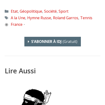
Catégories
Etat
,
Géopolitique
,
Société
,
Sport
Étiquettes
A la Une
,
Hymne Russe
,
Roland Garros
,
Tennis
◉
France
•
S’ABONNER À IDJ
(gratuit)
Lire Aussi