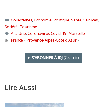
Catégories
Collectivités
,
Economie
,
Politique
,
Santé
,
Services
,
Société
,
Tourisme
Étiquettes
A la Une
,
Coronavirus Covid-19
,
Marseille
◉
France
Provence-Alpes-Côte d'Azur
•
•
S’ABONNER À IDJ
(gratuit)
Lire Aussi