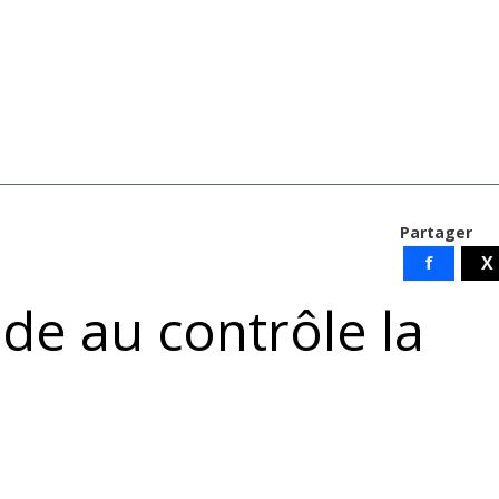
Partager
f
X
aide au contrôle la