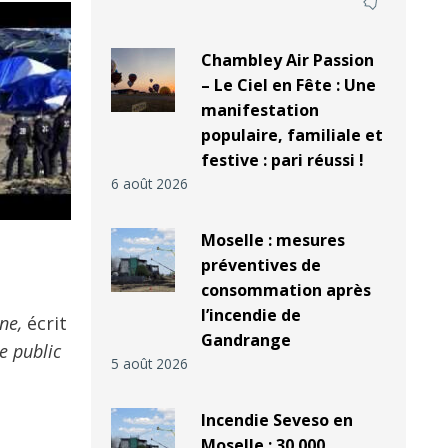
Chambley Air Passion
– Le Ciel en Fête : Une
manifestation
populaire, familiale et
festive : pari réussi !
6 août 2026
Moselle : mesures
préventives de
consommation après
l’incendie de
ine,
écrit
Gandrange
e public
5 août 2026
Incendie Seveso en
Moselle : 30 000