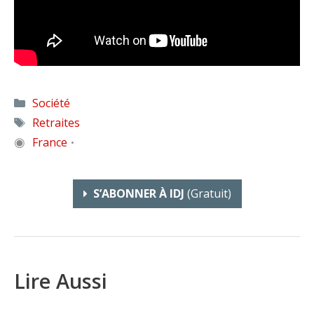
Catégories
Société
Étiquettes
Retraites
◉
France
•
S’ABONNER À IDJ
(gratuit)
Lire Aussi