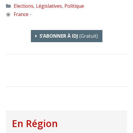
Catégories
Elections
,
Législatives
,
Politique
◉
France
•
S’ABONNER À IDJ
(gratuit)
En Région