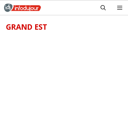
Aller
M
au
contenu
GRAND EST