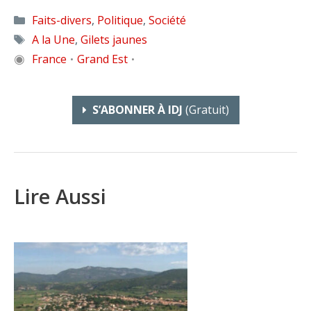
Catégories
Faits-divers
,
Politique
,
Société
Étiquettes
A la Une
,
Gilets jaunes
◉
France
Grand Est
•
•
S’ABONNER À IDJ
(gratuit)
Lire Aussi