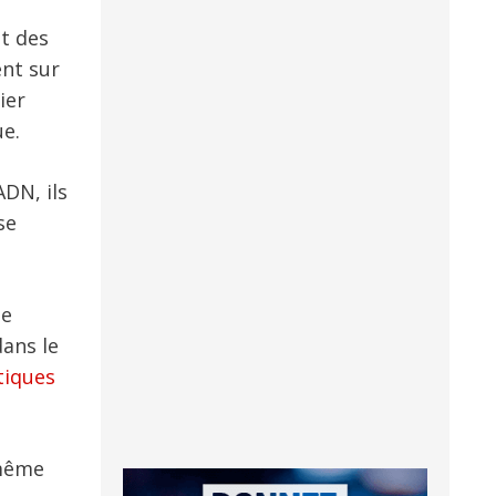
t des
ent sur
ier
ue.
DN, ils
se
ue
dans le
tiques
 même