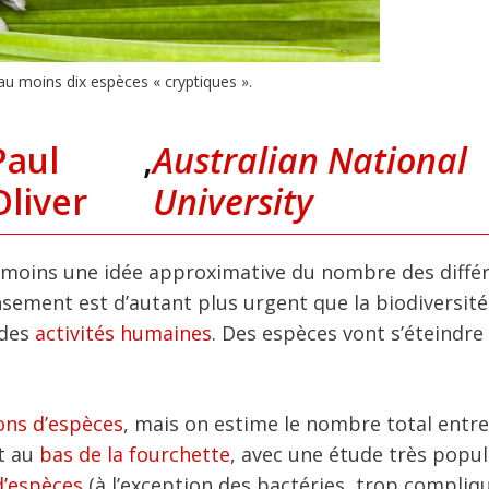
au moins dix espèces « cryptiques ».
Paul
,
Australian National
Oliver
University
au moins une idée approximative du nombre des diffé
ensement est d’autant plus urgent que la biodiversité
 des
activités humaines
. Des espèces vont s’éteindre
ions d’espèces
, mais on estime le nombre total entre
nt au
bas de la fourchette
, avec une étude très popul
d’espèces
(à l’exception des bactéries, trop compliq