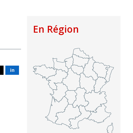
En Région
in