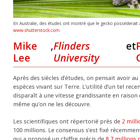
En Australie, des études ont montré que le gecko posséderait 
www.shutterstock.com
Mike
,
Flinders
et
Lee
University
Après des siècles d’études, on pensait avoir 
espèces vivant sur Terre. L’utilité d’un tel rec
disparaît à une vitesse grandissante en raison
même qu’on ne les découvre.
Les scientifiques ont répertorié près de
2 mill
100 millions. Le consensus s’est fixé récemme
qui a proposé un chiffre précis de
8,7 millions 