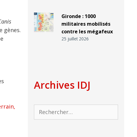
Gironde : 1000
Canis
militaires mobilisés
e gènes.
contre les mégafeux
me
25 juillet 2026
es
Archives IDJ
errain,
Rechercher :