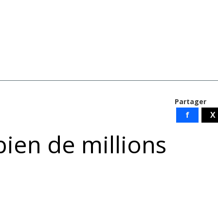
Partager
f
X
bien de millions