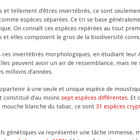
 et tellement d’êtres invertébrés, ce sont seulemen
s comme espèces séparées. Ce tri se base généralem
étique. On connaît ces espèces repérées au tout prem
t elles composent le gros de la biodiversité conn
 ces invertébrés morphologiques, en étudiant leur A
lles peuvent avoir un air de ressemblance, mais ne 
es millions d’années.
 appartenir à une seule et unique espèce de moustiq
t constitué d’au moins
sept espèces différentes
. Et 
la mouche blanche du tabac, ce sont
31 espèces cryp
ils génétiques va représenter une tâche immense,