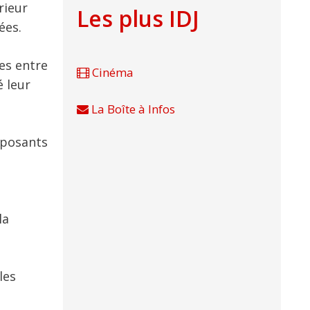
rieur
Les plus IDJ
ées.
es entre
Cinéma
é leur
La Boîte à Infos
mposants
la
les