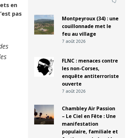
rets en
n’est pas
Montpeyroux (34) : une
couillonnade met le
feu au village
7 août 2026
des
les
FLNC : menaces contre
les non-Corses,
enquête antiterroriste
ouverte
7 août 2026
Chambley Air Passion
– Le Ciel en Fête : Une
manifestation
populaire, familiale et