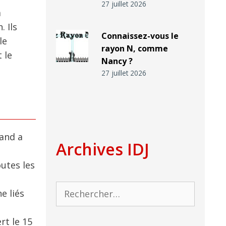
27 juillet 2026
a
 Ils
Connaissez-vous le
le
rayon N, comme
 le
Nancy ?
27 juillet 2026
land a
Archives IDJ
utes les
Rechercher :
e liés
rt le 15