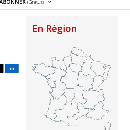
’ABONNER
(gratuit)
En Région
in