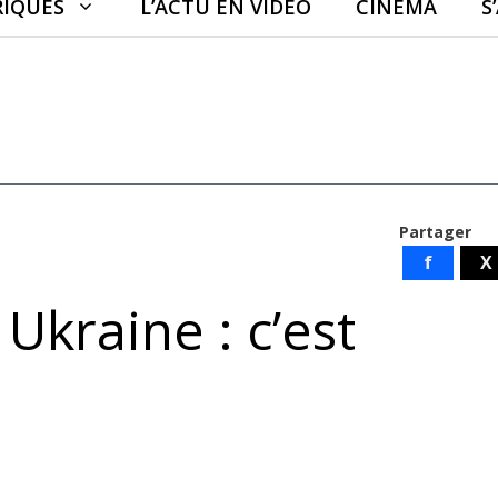
RIQUES
L’ACTU EN VIDÉO
CINÉMA
S
Partager
f
X
Ukraine : c’est