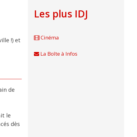
Les plus IDJ
Cinéma
lle !) et
La Boîte à Infos
ain de
it le
acés dès