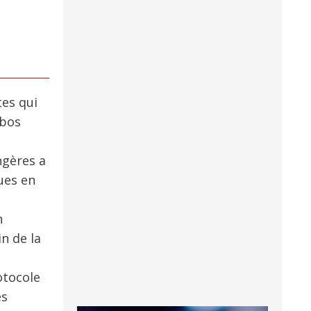
tes qui
abos
ngères a
ues en
n
n de la
otocole
es