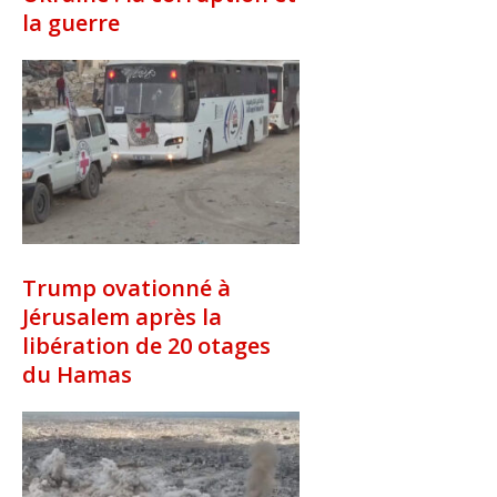
la guerre
Trump ovationné à
Jérusalem après la
libération de 20 otages
du Hamas