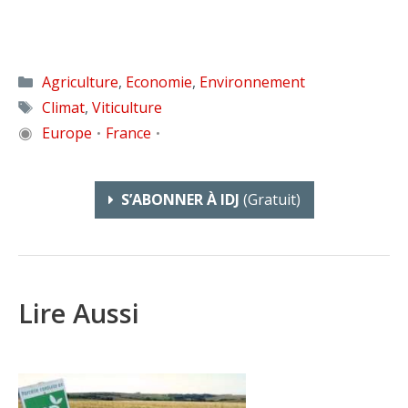
Catégories
Agriculture
,
Economie
,
Environnement
Étiquettes
Climat
,
Viticulture
◉
Europe
France
•
•
S’ABONNER À IDJ
(gratuit)
Lire Aussi