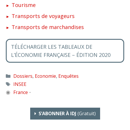
Tourisme
Transports de voyageurs
Transports de marchandises
TÉLÉCHARGER LES TABLEAUX DE
L’ÉCONOMIE FRANÇAISE – ÉDITION 2020
Catégories
Dossiers
,
Economie
,
Enquêtes
Étiquettes
INSEE
◉
France
•
S’ABONNER À IDJ
(gratuit)