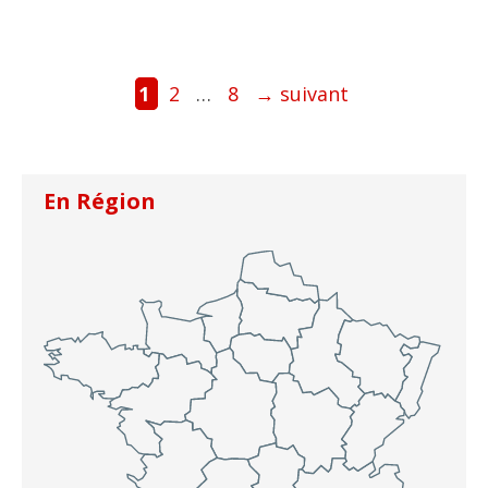
Page
Page
Page
1
2
…
8
→
suivant
En Région