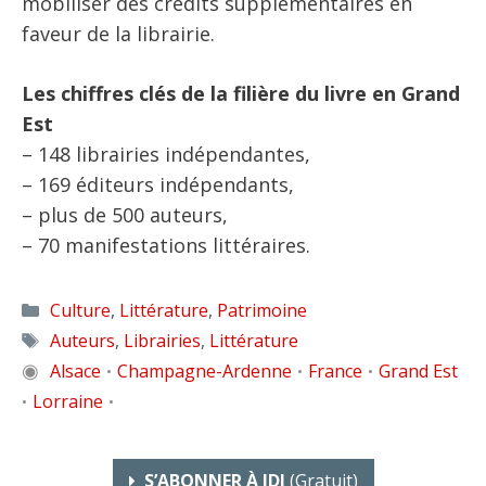
mobiliser des crédits supplémentaires en
faveur de la librairie.
Les chiffres clés de la filière du livre en Grand
Est
– 148 librairies indépendantes,
– 169 éditeurs indépendants,
– plus de 500 auteurs,
– 70 manifestations littéraires.
Catégories
Culture
,
Littérature
,
Patrimoine
Étiquettes
Auteurs
,
Librairies
,
Littérature
◉
Alsace
Champagne-Ardenne
France
Grand Est
•
•
•
Lorraine
•
•
S’ABONNER À IDJ
(gratuit)