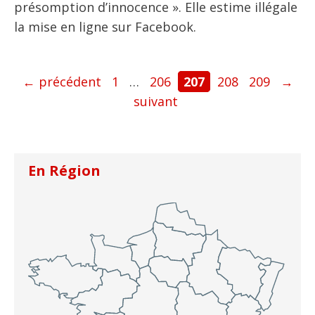
présomption d’innocence ». Elle estime illégale
la mise en ligne sur Facebook.
Page
Page
Page
Page
Page
←
précédent
1
…
206
207
208
209
→
suivant
En Région