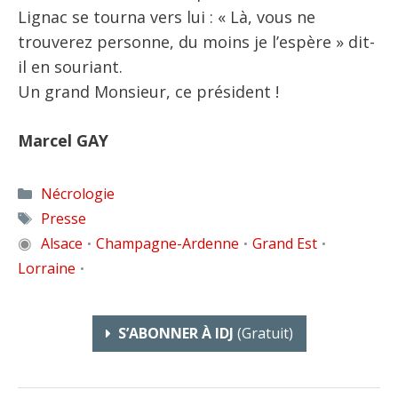
Lignac se tourna vers lui : « Là, vous ne
trouverez personne, du moins je l’espère » dit-
il en souriant.
Un grand Monsieur, ce président !
Marcel GAY
Catégories
Nécrologie
Étiquettes
Presse
◉
Alsace
Champagne-Ardenne
Grand Est
•
•
•
Lorraine
•
S’ABONNER À IDJ
(gratuit)