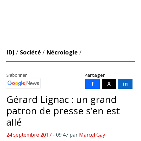
IDJ
/
Société
/
Nécrologie
/
S'abonner
Partager
f
X
in
Gérard Lignac : un grand
patron de presse s’en est
allé
24 septembre 2017
- 09:47
par
Marcel Gay