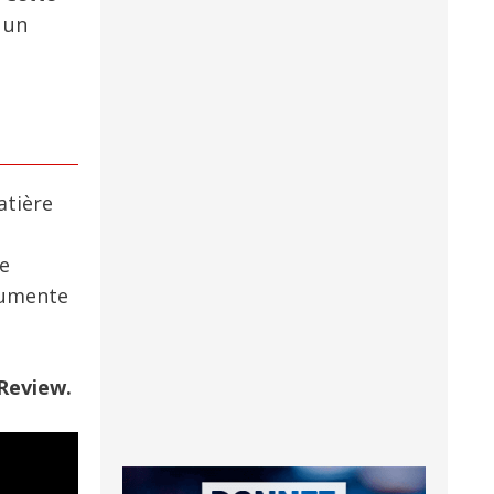
 un
atière
e
cumente
 Review.