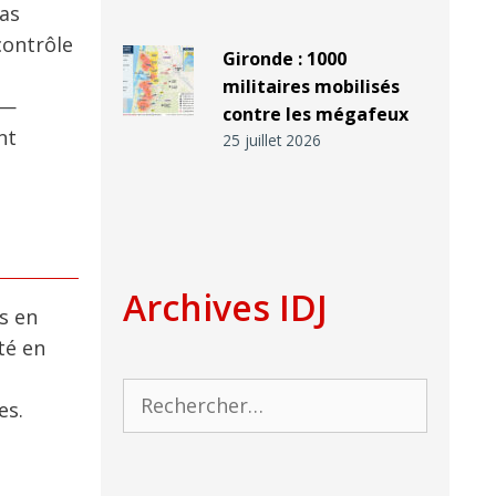
as
contrôle
Gironde : 1000
militaires mobilisés
 —
contre les mégafeux
nt
25 juillet 2026
Archives IDJ
s en
té en
Rechercher :
es.