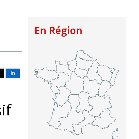
En Région
in
if