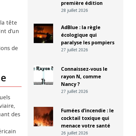
première édition
28 juillet 2026
la tête
AdBlue : la règle
int d’un
écologique qui
paralyse les pompiers
ions de
27 juillet 2026
Connaissez-vous le
le
rayon N, comme
Nancy ?
27 juillet 2026
uels
iaire,
Fumées d’incendie : le
uant des
cocktail toxique qui
menace votre santé
éricain
26 juillet 2026