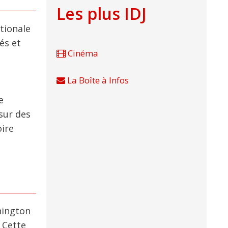
Les plus IDJ
tionale
és et
Cinéma
La Boîte à Infos
e
 sur des
oire
hington
 Cette