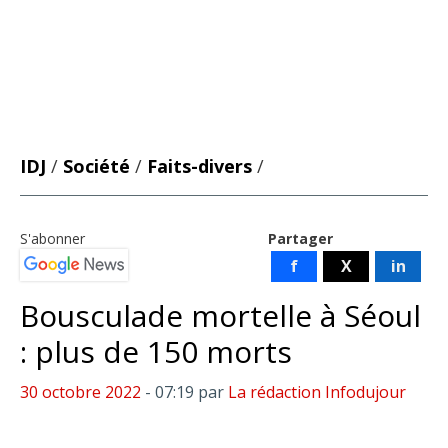
IDJ
/
Société
/
Faits-divers
/
S'abonner
Partager
f
X
in
Bousculade mortelle à Séoul
: plus de 150 morts
30 octobre 2022
- 07:19
par
La rédaction Infodujour