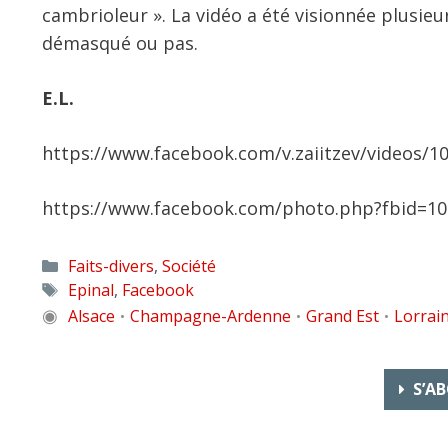
cambrioleur ». La vidéo a été visionnée plusieur
démasqué ou pas.
E.L.
https://www.facebook.com/v.zaiitzev/videos/
https://www.facebook.com/photo.php?fbid=1
Catégories
Faits-divers
,
Société
Étiquettes
Epinal
,
Facebook
◉
Alsace
Champagne-Ardenne
Grand Est
Lorrai
•
•
•
S’AB