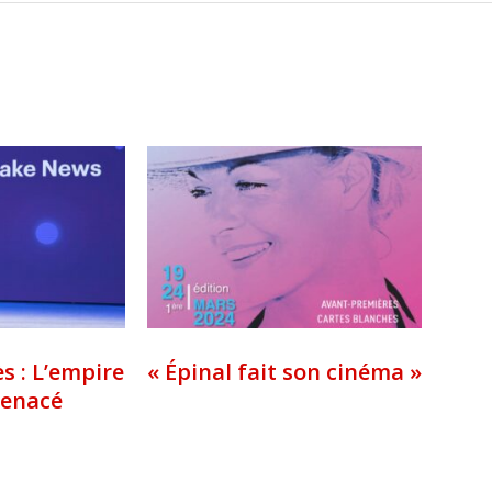
s : L’empire
« Épinal fait son cinéma »
menacé