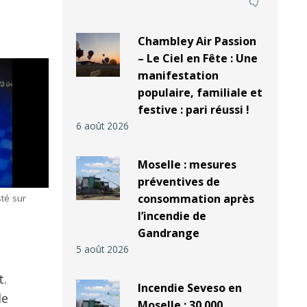
Chambley Air Passion
– Le Ciel en Fête : Une
manifestation
populaire, familiale et
festive : pari réussi !
6 août 2026
Moselle : mesures
préventives de
consommation après
té sur
l’incendie de
Gandrange
5 août 2026
t.
Incendie Seveso en
le
Moselle : 30 000