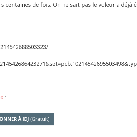
s centaines de fois. On ne sait pas le voleur a déjà 
10214542688503323/
0214542686423271&set=pcb.10214542695503498&ty
ne
•
ONNER À IDJ
(gratuit)