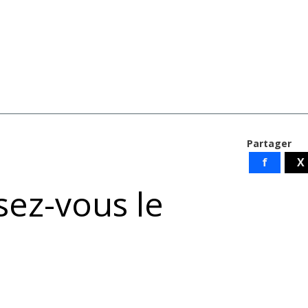
Partager
f
X
sez-vous le