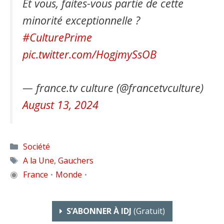
Et vous, faites-vous partie de cette
minorité exceptionnelle ?
#CulturePrime
pic.twitter.com/HogjmySsOB
— france.tv culture (@francetvculture)
August 13, 2024
Catégories
Société
Étiquettes
A la Une
,
Gauchers
◉
France
Monde
•
•
S’ABONNER À IDJ
(gratuit)