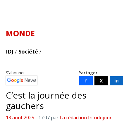
MONDE
IDJ
/
Société
/
S'abonner
Partager
f
X
in
C’est la journée des
gauchers
13 août 2025
- 17:07
par
La rédaction Infodujour