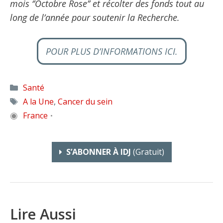
mois ‘’Octobre Rose’’ et récolter des fonds tout au
long de l’année pour soutenir la Recherche.
POUR PLUS D’INFORMATIONS ICI.
Catégories
Santé
Étiquettes
A la Une
,
Cancer du sein
◉
France
•
S’ABONNER À IDJ
(gratuit)
Lire Aussi