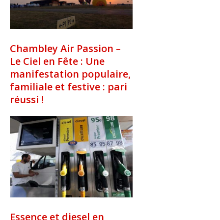
Chambley Air Passion –
Le Ciel en Fête : Une
manifestation populaire,
familiale et festive : pari
réussi !
Essence et diesel en