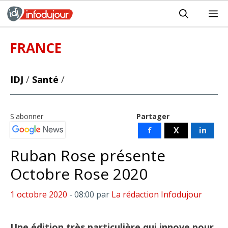
Aller
M
au
contenu
FRANCE
IDJ
/
Santé
/
S'abonner
Partager
f
X
in
Ruban Rose présente
Octobre Rose 2020
1 octobre 2020
- 08:00
par
La rédaction Infodujour
Une édition très particulière qui innove pour