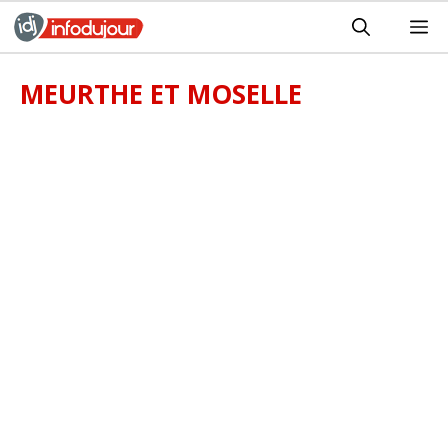
Aller
M
au
contenu
MEURTHE ET MOSELLE