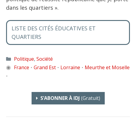
dans les quartiers ».
LISTE DES CITÉS ÉDUCATIVES ET
QUARTIERS
Catégories
Politique
,
Société
◉
France
Grand Est
Lorraine
Meurthe et Moselle
•
•
•
•
S’ABONNER À IDJ
(gratuit)