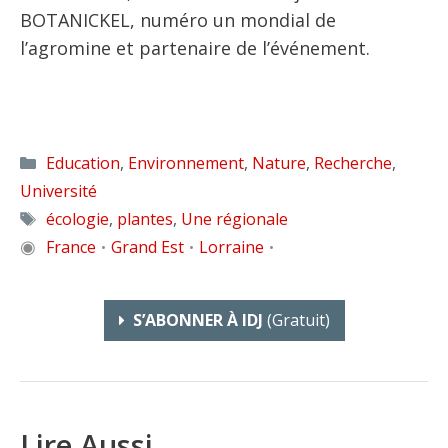
BOTANICKEL, numéro un mondial de
l’agromine et partenaire de l’événement.
Catégories
Education
,
Environnement
,
Nature
,
Recherche
,
Université
Étiquettes
écologie
,
plantes
,
Une régionale
◉
France
Grand Est
Lorraine
•
•
•
S’ABONNER À IDJ
(gratuit)
Lire Aussi